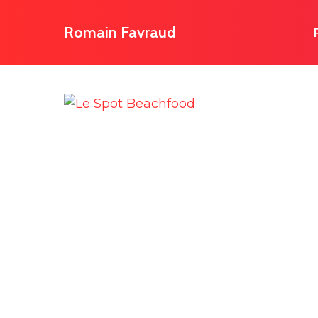
Skip
to
Romain Favraud
main
content